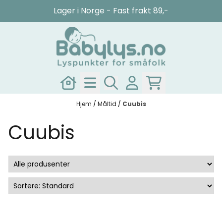
Hopp til innhold
Lager i Norge - Fast frakt 89,-
Hjem
/
Måltid
/
Cuubis
Cuubis