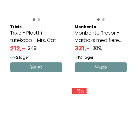
Trixie
Monbento
Trixie - Plastfri
Monbento Tresor -
tutekopp - Mrs. Cat
Matboks med flere
212,-
rom - Dino
331,-
249,-
389,-
På lager
På lager
Kjøp
Kjøp
-15%