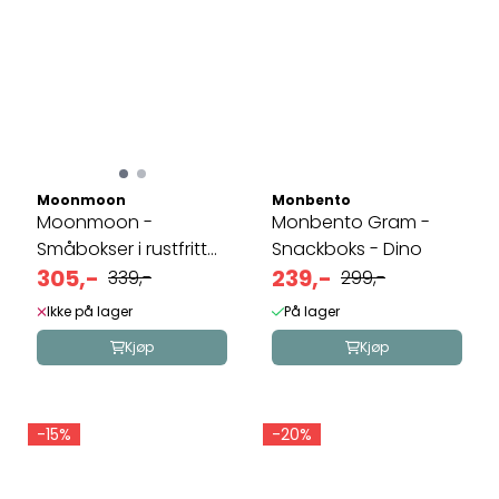
Moonmoon
Monbento
Moonmoon -
Monbento Gram -
Småbokser i rustfritt
Snackboks - Dino
stål - tredelt
305,-
239,-
339,-
299,-
Ikke på lager
På lager
Kjøp
Kjøp
-15%
-20%