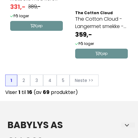
rom - Rev
331,-
389,-
The Cotton Cloud
På lager
The Cotton Cloud -
Langermet smekke -
Kjøp
Rainbow
359,-
På lager
Kjøp
1
2
3
4
5
Neste >>
Viser
1
til
16
(av
69
produkter)
BABYLYS AS
Babylys.no er en nettbutikk som selger lys, og