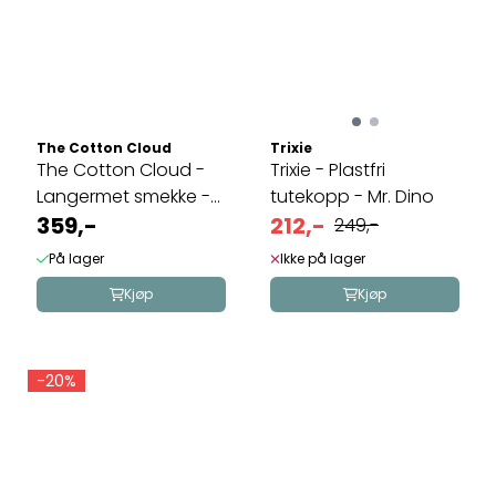
The Cotton Cloud
Trixie
The Cotton Cloud -
Trixie - Plastfri
Langermet smekke -
tutekopp - Mr. Dino
Confetti
359,-
212,-
249,-
På lager
Ikke på lager
Kjøp
Kjøp
-20%