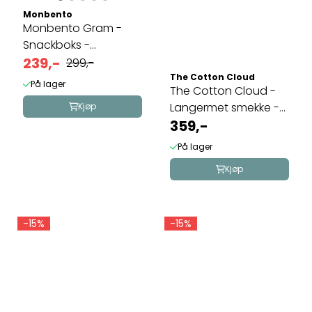
Monbento
Monbento Gram -
Snackboks -
Vaskebjørn
239,-
299,-
The Cotton Cloud
På lager
The Cotton Cloud -
Langermet smekke -
Kjøp
Dancing ...
359,-
På lager
Kjøp
-15%
-15%