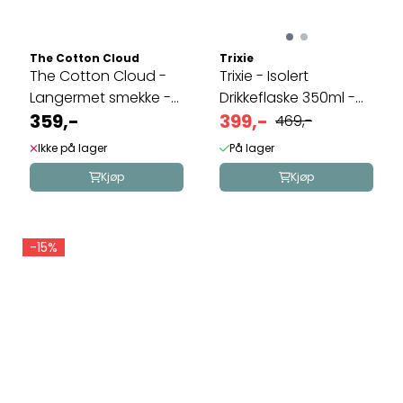
The Cotton Cloud
Trixie
The Cotton Cloud -
Trixie - Isolert
Langermet smekke -
Drikkeflaske 350ml -
Origami
359,-
Mr. Dino
399,-
469,-
Ikke på lager
På lager
Kjøp
Kjøp
-15%