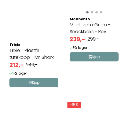
Monbento
Monbento Gram -
Snackboks - Rev
239,-
299,-
Trixie
På lager
Trixie - Plastfri
tutekopp - Mr. Shark
Kjøp
212,-
249,-
På lager
Kjøp
-15%