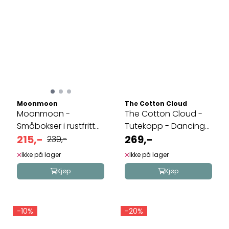
Moonmoon
The Cotton Cloud
Moonmoon -
The Cotton Cloud -
Småbokser i rustfritt
Tutekopp - Dancing
stål - 3pk
215,-
Hearts
269,-
239,-
Ikke på lager
Ikke på lager
Kjøp
Kjøp
-10%
-20%