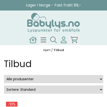
Hopp til innhold
Lager i Norge - Fast frakt 89,-
Hjem
/
Tilbud
Tilbud
-10%