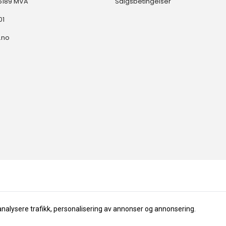
35189 MVA
Salgsbetingelser
01
.no
analysere trafikk, personalisering av annonser og annonsering.