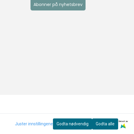
Abonner på nyhetsbrev
Drevet av
Juster innstillingene
Godta nødvendig
Godta alle