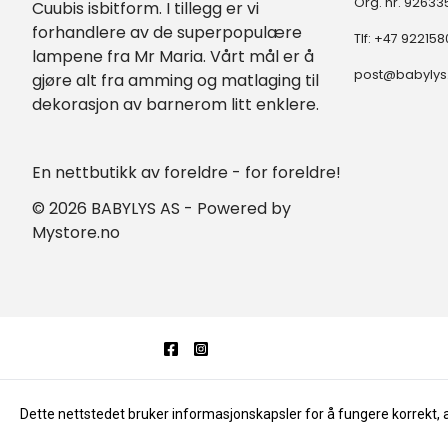
Org. nr. 9263
Cuubis isbitform. I tillegg er vi
forhandlere av de superpopulære
Tlf:
+47 922158
lampene fra Mr Maria. Vårt mål er å
post@babylys
gjøre alt fra amming og matlaging til
dekorasjon av barnerom litt enklere.
En nettbutikk av foreldre - for foreldre!
© 2026 BABYLYS AS - Powered by
Mystore.no
Dette nettstedet bruker informasjonskapsler for å fungere korrekt, 