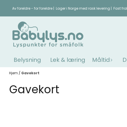
Hopp til innhold
Av foreldre - for foreldre | Lager i Norge med rask levering | Fast fra
Belysning
Lek & læring
Måltid
D
Hjem
/
Gavekort
Gavekort