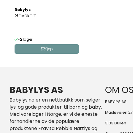
Babylys
Gavekort
På lager
Kjøp
BABYLYS AS
OM O
Babylys.no er en nettbutikk som selger
BABYLYS AS
lys, og gode produkter, til barn og baby.
Masløveien 27
Med varelager i Norge, er vi de eneste
forhandlerne av de populære
3133 Duken
produktene Fravita Pebble Nattlys og