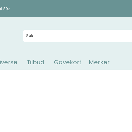
kt 89,-
iverse
Tilbud
Gavekort
Merker