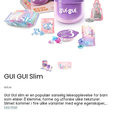
GUI GUI Slim
Art.nr:
GUI GUI slim er en populær sanselig lekeopplevelse for barn
som elsker å klemme, forme og utforske ulike teksturer.
Slimet kommer i fire ulike varianter med egne egenskaper,
slik at barnet kan finne sin favoritt. Produktet selges
Les mer
assortert, og du velger enkelt ønsket type slim i