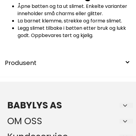
Åpne bøtten og ta ut slimet. Enkelte varianter
inneholder små charms eller glitter.
La barnet klemme, strekke og forme slimet.
Legg slimet tilbake i bøtten etter bruk og lukk
godt. Oppbevares tørt og kjølig.
Produsent
BABYLYS AS
Babylys.no er en nettbutikk som selger lys, og
OM OSS
gode produkter, til barn og baby. Med varelager i
Norge, er vi de eneste forhandlerne av de
BABYLYS AS