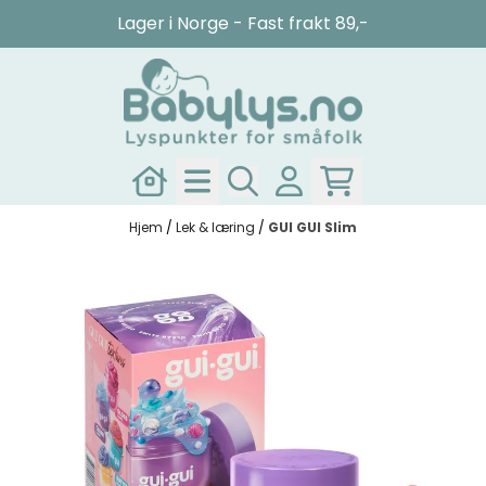
Hopp til innhold
Lager i Norge - Fast frakt 89,-
Hjem
/
Lek & læring
/
GUI GUI Slim