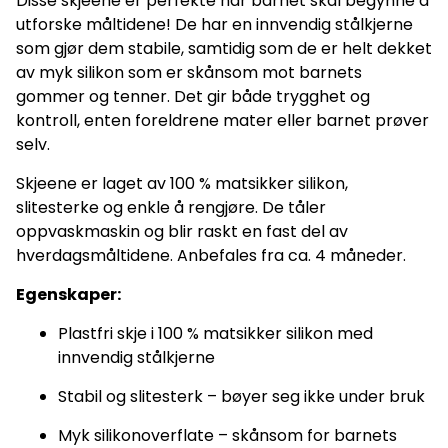
Disse skjeene er perfekte når barnet skal begynne å
utforske måltidene! De har en innvendig stålkjerne
som gjør dem stabile, samtidig som de er helt dekket
av myk silikon som er skånsom mot barnets
gommer og tenner. Det gir både trygghet og
kontroll, enten foreldrene mater eller barnet prøver
selv.
Skjeene er laget av 100 % matsikker silikon,
slitesterke og enkle å rengjøre. De tåler
oppvaskmaskin og blir raskt en fast del av
hverdagsmåltidene. Anbefales fra ca. 4 måneder.
Egenskaper:
Plastfri skje i 100 % matsikker silikon med
innvendig stålkjerne
Stabil og slitesterk – bøyer seg ikke under bruk
Myk silikonoverflate – skånsom for barnets