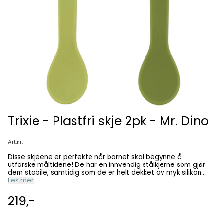
Trixie - Plastfri skje 2pk - Mr. Dino
Art.nr:
Disse skjeene er perfekte når barnet skal begynne å
utforske måltidene! De har en innvendig stålkjerne som gjør
dem stabile, samtidig som de er helt dekket av myk silikon
som er skånsom mot barnets gommer og tenner. Det gir
Les mer
både trygghet og kontroll, enten foreldrene mater eller
barnet prøver selv. Skjeene er laget av 100 % matsikker
219,-
silikon, slitesterke og enkle å rengjøre. De tåler
oppvaskmaskin og blir raskt en fast del av