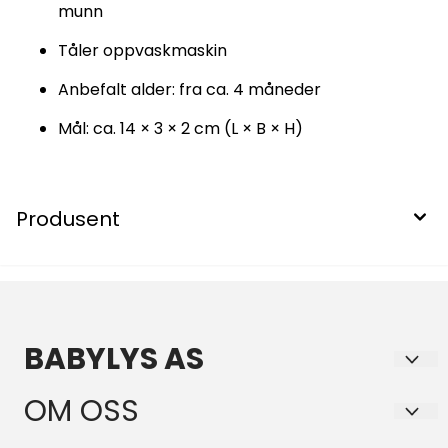
munn
Tåler oppvaskmaskin
Anbefalt alder: fra ca. 4 måneder
Mål: ca. 14 × 3 × 2 cm (L × B × H)
Produsent
BABYLYS AS
Babylys.no er en nettbutikk som selger lys, og
OM OSS
gode produkter, til barn og baby. Med varelager i
Norge, er vi de eneste forhandlerne av de