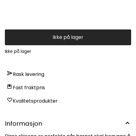
hverdagsmåltidene. Anbefales fra ca. 4 måneder.
Egenskaper: Plastfri skje i 100 % matsikker silikon med
innvendig stålkjerne Stabil og slitesterk – bøyer seg ikke
under bruk Myk silikonoverflate – skånsom for barnets munn
Få beskjed når varen er på lager
Tåler oppvaskmaskin Anbefalt alder: fra ca. 4 måneder Mål:
ca. 14 × 3 × 2 cm (L × B × H)
Ikke på lager
Ikke på lager
Rask levering
Fast fraktpris
Kvalitetsprodukter
Informasjon