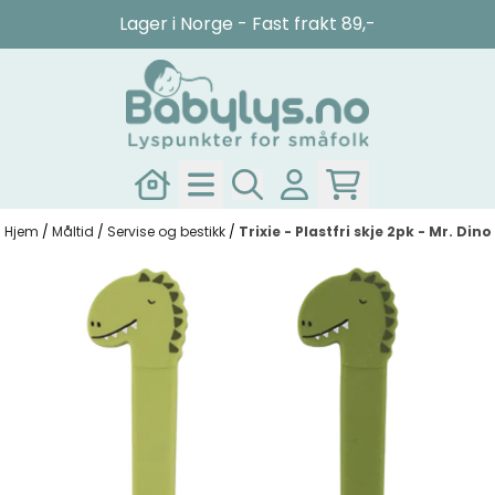
Hopp til innhold
Lager i Norge - Fast frakt 89,-
Hjem
/
Måltid
/
Servise og bestikk
/
Trixie - Plastfri skje 2pk - Mr. Dino